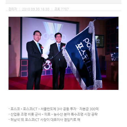
관리자
2010.09.30 16:30
조회
7787
|
|
- 포스코•포스코ICT•서울반도체 3사 공동 투자…자본금 300억
- 산업용 조명 비롯 군사•의료•농수산 분야 특수조명 시장 공략
- 허남석 現 포스코ICT 사장이 대표이사 겸임키로 해