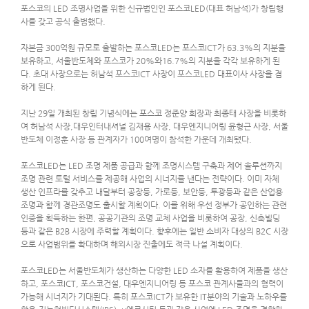
포스코의 LED 조명사업을 위한 신규법인인 포스코LED(대표 허남석)가 창립행
사를 갖고 공식 출범했다.
자본금 300억원 규모로 출발하는 포스코LED는 포스코ICT가 63.3%의 지분을
보유하고, 서울반도체와 포스코가 20%와16.7%의 지분을 각각 보유하게 된
다. 초대 사장으로는 허남석 포스코ICT 사장이 포스코LED 대표이사 사장을 겸
하게 된다.
지난 29일 개최된 창립 기념식에는 포스코 정준양 회장과 최종태 사장을 비롯하
여 허남석 사장,대우인터내셔널 김재용 사장, 대우엔지니어링 윤형근 사장, 서울
반도체 이정훈 사장 등 관계자가 100여명이 참석한 가운데 개최됐다.
포스코LED는 LED 조명 제품 공급과 함께 조명시스템 구축과 제어 솔루션까지
조명 관련 토털 서비스를 제공해 사업의 시너지를 낸다는 전략이다. 이미 자체
생산 인프라를 갖추고 내달부터 공장등, 가로등, 보안등, 투광등과 같은 산업용
조명과 함께 경관조명도 출시할 계획이다. 이를 위해 우선 정부가 공인하는 관련
인증을 획득하는 한편, 공공기관의 조명 교체 사업을 비롯하여 공장, 신축빌딩
등과 같은 B2B 시장에 주력할 계획이다. 향후에는 일반 소비자 대상의 B2C 시장
으로 사업범위를 확대하며 해외시장 진출에도 적극 나설 계획이다.
포스코LED는 서울반도체가 생산하는 다양한 LED 소자를 활용하여 제품을 생산
하고, 포스코ICT, 포스코건설, 대우엔지니어링 등 포스코 관계사들과의 협력이
가능해 시너지가 기대된다. 특히 포스코ICT가 보유한 IT분야의 기술과 노하우를