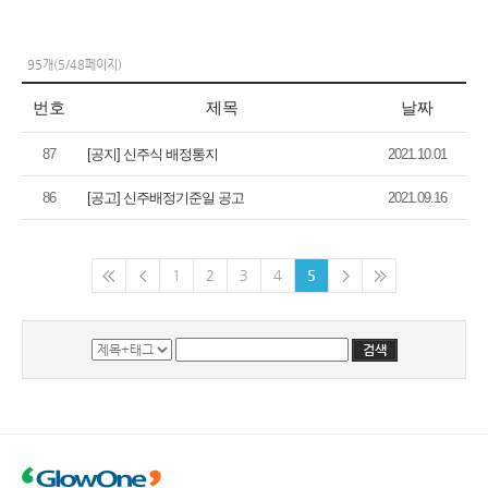
95개(5/48페이지)
번호
제목
날짜
87
[공지] 신주식 배정통지
2021.10.01
86
[공고] 신주배정기준일 공고
2021.09.16
1
2
3
4
5