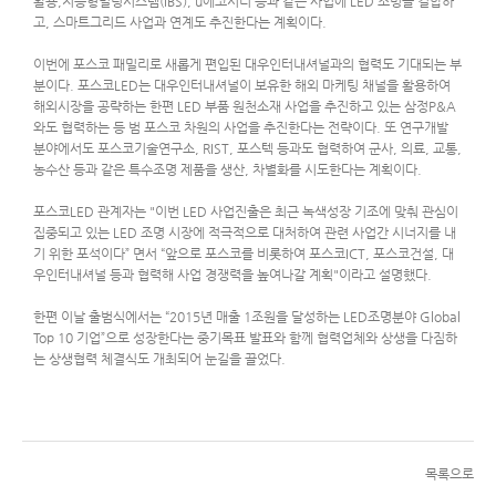
활용,지능형빌딩시스템(IBS), u에코시티 등과 같은 사업에 LED 조명을 결합하
고, 스마트그리드 사업과 연계도 추진한다는 계획이다.
이번에 포스코 패밀리로 새롭게 편입된 대우인터내셔널과의 협력도 기대되는 부
분이다. 포스코LED는 대우인터내셔널이 보유한 해외 마케팅 채널을 활용하여
해외시장을 공략하는 한편 LED 부품 원천소재 사업을 추진하고 있는 삼정P&A
와도 협력하는 등 범 포스코 차원의 사업을 추진한다는 전략이다. 또 연구개발
분야에서도 포스코기술연구소, RIST, 포스텍 등과도 협력하여 군사, 의료, 교통,
농수산 등과 같은 특수조명 제품을 생산, 차별화를 시도한다는 계획이다.
포스코LED 관계자는 "이번 LED 사업진출은 최근 녹색성장 기조에 맞춰 관심이
집중되고 있는 LED 조명 시장에 적극적으로 대처하여 관련 사업간 시너지를 내
기 위한 포석이다” 면서 “앞으로 포스코를 비롯하여 포스코ICT, 포스코건설, 대
우인터내셔널 등과 협력해 사업 경쟁력을 높여나갈 계획"이라고 설명했다.
한편 이날 출범식에서는 “2015년 매출 1조원을 달성하는 LED조명분야 Global
Top 10 기업”으로 성장한다는 중기목표 발표와 함께 협력업체와 상생을 다짐하
는 상생협력 체결식도 개최되어 눈길을 끌었다.
2010102515265318871.jpg
(88.4KB)
(1,010)
목록으로