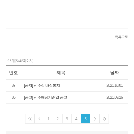
2011921025950602.jpg
(112.2KB)
(1,005)
목록으로
95개(5/48페이지)
번호
제목
날짜
87
[공지] 신주식 배정통지
2021.10.01
86
[공고] 신주배정기준일 공고
2021.09.16
1
2
3
4
5