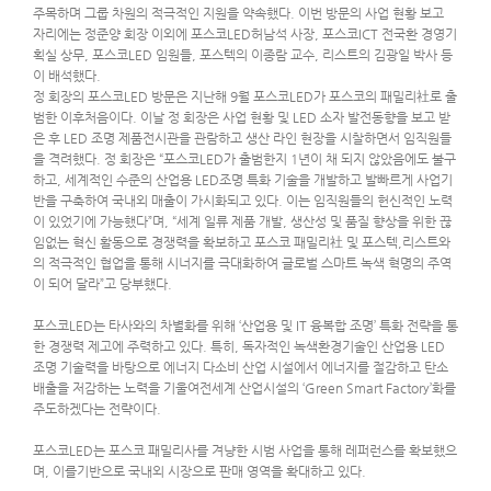
주목하며 그룹 차원의 적극적인 지원을 약속했다. 이번 방문의 사업 현황 보고
자리에는 정준양 회장 이외에 포스코LED허남석 사장, 포스코ICT 전국환 경영기
획실 상무, 포스코LED 임원들, 포스텍의 이종람 교수, 리스트의 김광일 박사 등
이 배석했다.
정 회장의 포스코LED 방문은 지난해 9월 포스코LED가 포스코의 패밀리社로 출
범한 이후처음이다. 이날 정 회장은 사업 현황 및 LED 소자 발전동향을 보고 받
은 후 LED 조명 제품전시관을 관람하고 생산 라인 현장을 시찰하면서 임직원들
을 격려했다. 정 회장은 “포스코LED가 출범한지 1년이 채 되지 않았음에도 불구
하고, 세계적인 수준의 산업용 LED조명 특화 기술을 개발하고 발빠르게 사업기
반을 구축하여 국내외 매출이 가시화되고 있다. 이는 임직원들의 헌신적인 노력
이 있었기에 가능했다”며, “세계 일류 제품 개발, 생산성 및 품질 향상을 위한 끊
임없는 혁신 활동으로 경쟁력을 확보하고 포스코 패밀리社 및 포스텍,리스트와
의 적극적인 협업을 통해 시너지를 극대화하여 글로벌 스마트 녹색 혁명의 주역
이 되어 달라”고 당부했다.
포스코LED는 타사와의 차별화를 위해 ‘산업용 및 IT 융복합 조명’ 특화 전략을 통
한 경쟁력 제고에 주력하고 있다. 특히, 독자적인 녹색환경기술인 산업용 LED
조명 기술력을 바탕으로 에너지 다소비 산업 시설에서 에너지를 절감하고 탄소
배출을 저감하는 노력을 기울여전세계 산업시설의 ‘Green Smart Factory’화를
주도하겠다는 전략이다.
포스코LED는 포스코 패밀리사를 겨냥한 시범 사업을 통해 레퍼런스를 확보했으
며, 이를기반으로 국내외 시장으로 판매 영역을 확대하고 있다.