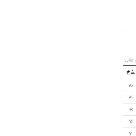
대
95개(1
번호
95
94
93
92
91