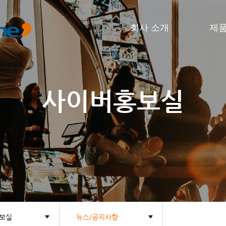
본문바로가기
회사 소개
제
사이버홍보실
보실
뉴스/공지사항