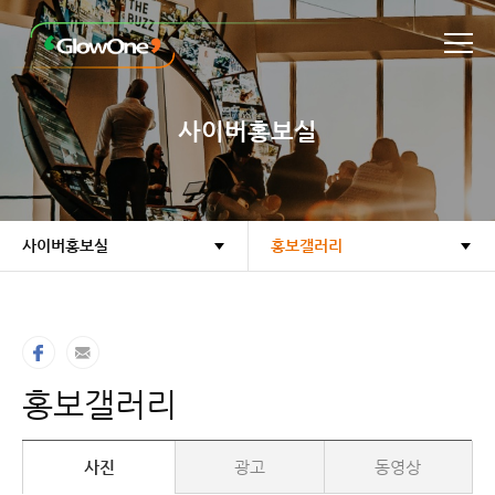
본문바로가기
사이버홍보실
사이버홍보실
홍보갤러리
홍보갤러리
사진
광고
동영상