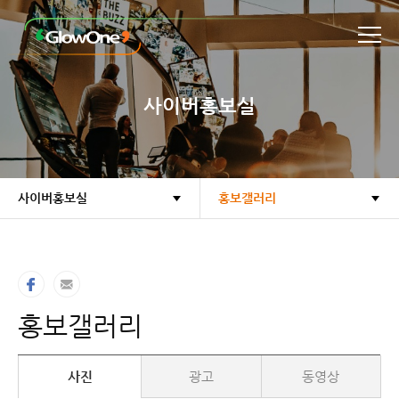
본문바로가기
사이버홍보실
사이버홍보실
홍보갤러리
홍보갤러리
사진
광고
동영상